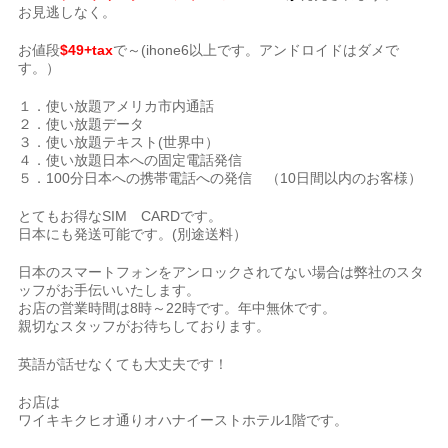
お見逃しなく。
お値段
$49+tax
で～(ihone6以上です。アンドロイドはダメで
す。）
１．使い放題アメリカ市内通話
２．使い放題データ
３．使い放題テキスト(世界中）
４．使い放題日本への固定電話発信
５．100分日本への携帯電話への発信 （10日間以内のお客様）
とてもお得なSIM CARDです。
日本にも発送可能です。(別途送料）
日本のスマートフォンをアンロックされてない場合は弊社のスタ
ッフがお手伝いいたします。
お店の営業時間は8時～22時です。年中無休です。
親切なスタッフがお待ちしております。
英語が話せなくても大丈夫です！
お店は
ワイキキクヒオ通りオハナイーストホテル1階です。